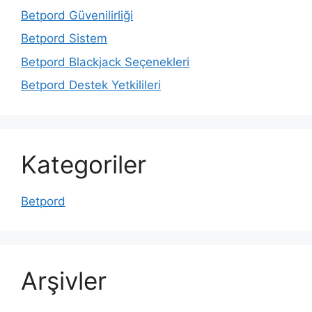
Betpord Güvenilirliği
Betpord Sistem
Betpord Blackjack Seçenekleri
Betpord Destek Yetkilileri
Kategoriler
Betpord
Arşivler