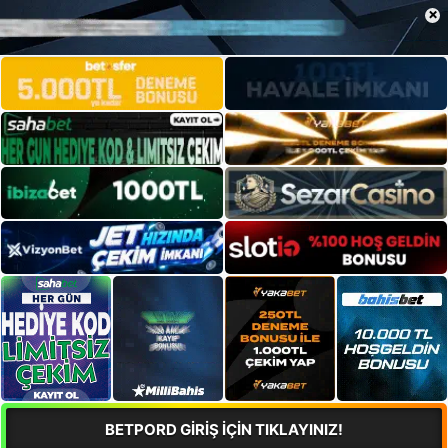
×
BETPORD GİRİŞ İÇİN TIKLAYINIZ!