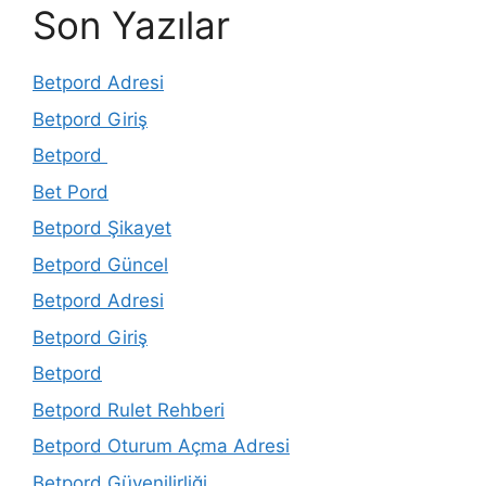
Son Yazılar
Betpord Adresi
Betpord Giriş
Betpord
Bet Pord
Betpord Şikayet
Betpord Güncel
Betpord Adresi
Betpord Giriş
Betpord
Betpord Rulet Rehberi
Betpord Oturum Açma Adresi
Betpord Güvenilirliği