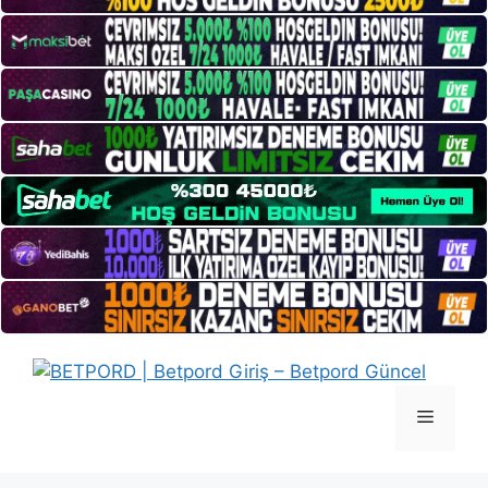
İçeriğe
atla
Menü