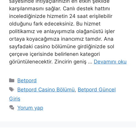
sayesinde ihtiyaçlarınızın en etkin şekilde
karşılanmasını sağlar. Canlı destek hattını
incelediğinizde hizmetin 24 saat erişilebilir
olduğunu fark edeceksiniz. Bu hizmet
politikamız ve anlayışımızla olağanüstü işler
ortaya koyacağımıza inancımız tamdır. Ana
sayfadaki casino bölümüne girdiğinizde sol
çerçeve içerisinde belirlenen kategori
görüntülenecektir. Zincirin geniş …
Devamını oku
Kategoriler
Betpord
Etiketler
Betpord Casino Bölümü
,
Betpord Güncel
Giriş
Yorum yap