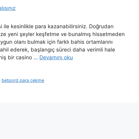
 ile kesinlikle para kazanabilirsiniz. Doğrudan
 bize yeni şeyler keşfetme ve bunalmış hissetmeden
uygun olanı bulmak için farklı bahis ortamlarını
dahil ederek, başlangıç süreci daha verimli hale
niş bir casino …
Devamını oku
,
betpord para çekme