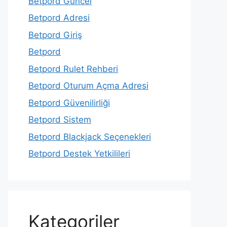
Betpord Güncel
Betpord Adresi
Betpord Giriş
Betpord
Betpord Rulet Rehberi
Betpord Oturum Açma Adresi
Betpord Güvenilirliği
Betpord Sistem
Betpord Blackjack Seçenekleri
Betpord Destek Yetkilileri
Kategoriler