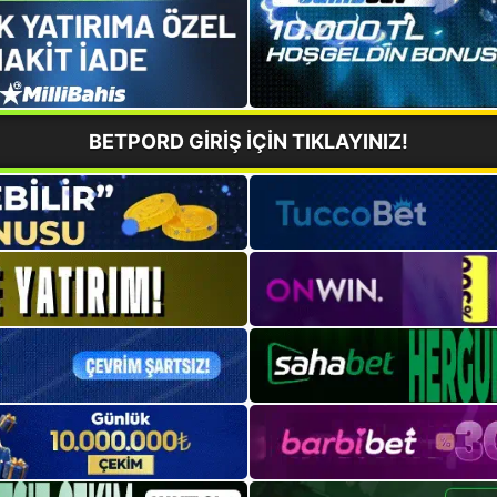
BETPORD GİRİŞ İÇİN TIKLAYINIZ!