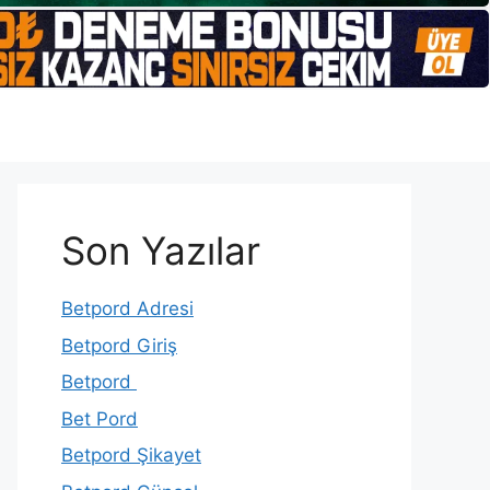
Son Yazılar
Betpord Adresi
Betpord Giriş
Betpord
Bet Pord
Betpord Şikayet